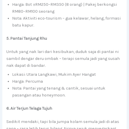
Harga: Bot ±RM250–RM350 (8 orang) | Pakej berkongsi
RM80–RM100 seorang
Nota: Aktiviti eco-tourism – gua kelawar, helang, formasi
batu kapur.
5. Pantai Tanjung Rhu
Untuk yang nak lari dari kesibukan, duduk saja di pantai ni
sambil dengar deru ombak – terapi semula jadi yang susah
nak dapat di bandar.
Lokasi: Utara Langkawi, Mukim Ayer Hangat
Harga: Percuma
Nota: Pantai yang tenang & cantik, sesuai untuk
pasangan atau honeymoon.
6. Air Terjun Telaga Tujuh
Sedikit mendaki, tapi bila jumpa kolam semula jadi di atas
sana – rasa letih terus hilang. Airnya sejuk menyegarkan!