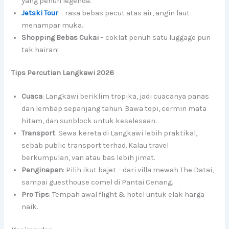
yang penuh legenda.
Jetski Tour
– rasa bebas pecut atas air, angin laut
menampar muka.
Shopping Bebas Cukai
– coklat penuh satu luggage pun
tak hairan!
Tips Percutian Langkawi 2026
Cuaca
: Langkawi beriklim tropika, jadi cuacanya panas
dan lembap sepanjang tahun. Bawa topi, cermin mata
hitam, dan sunblock untuk keselesaan.
Transport
: Sewa kereta di Langkawi lebih praktikal,
sebab public transport terhad. Kalau travel
berkumpulan, van atau bas lebih jimat.
Penginapan
: Pilih ikut bajet – dari villa mewah The Datai,
sampai guesthouse comel di Pantai Cenang.
Pro Tips
: Tempah awal flight & hotel untuk elak harga
naik.