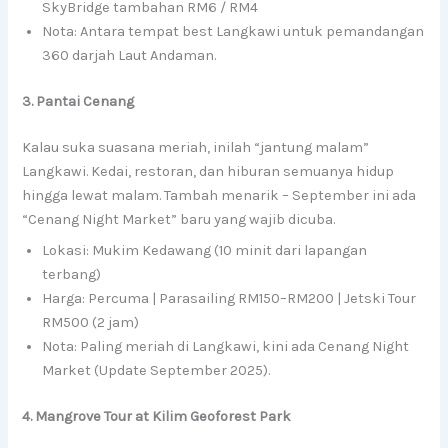
SkyBridge tambahan RM6 / RM4
Nota: Antara tempat best Langkawi untuk pemandangan
360 darjah Laut Andaman.
3. Pantai Cenang
Kalau suka suasana meriah, inilah “jantung malam”
Langkawi. Kedai, restoran, dan hiburan semuanya hidup
hingga lewat malam. Tambah menarik – September ini ada
“Cenang Night Market” baru yang wajib dicuba.
Lokasi: Mukim Kedawang (10 minit dari lapangan
terbang)
Harga: Percuma | Parasailing RM150–RM200 | Jetski Tour
RM500 (2 jam)
Nota: Paling meriah di Langkawi, kini ada Cenang Night
Market (Update September 2025).
4. Mangrove Tour at Kilim Geoforest Park