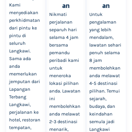
an
an
Kami
menyediakan
Nikmati
Untuk
perkhidmatan
perjalanan
pengalaman
dari pintu ke
separuh hari
yang lebih
pintu di
selama 4 jam
mendalam,
seluruh
bersama
lawatan sehari
Langkawi.
pemandu
penuh selama
Sama ada
peribadi kami
8 jam
anda
untuk
membolehkan
memerlukan
meneroka
anda melawat
jemputan dari
lokasi pilihan
4-5 destinasi
Lapangan
anda. Lawatan
pilihan. Temui
Terbang
ini
sejarah,
Langkawi,
membolehkan
budaya, dan
perjalanan ke
anda melawat
keindahan
hotel, restoran
2-3 destinasi
semula jadi
tempatan,
menarik,
Langkawi