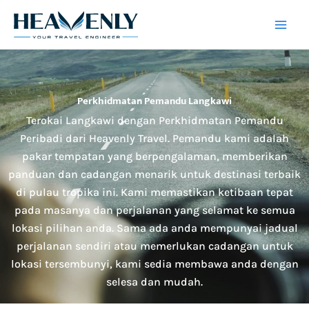
Skip
to
content
Perkhidmatan Pemandu Langkawi
Terokai Langkawi dengan Perkhidmatan Pemandu
Peribadi dari Heavenly Travel. Pemandu kami adalah
pakar tempatan yang berpengalaman, memberikan
panduan dan cadangan menarik untuk destinasi terbaik
di pulau tropika ini. Kami memastikan ketibaan tepat
pada masanya dan perjalanan yang selamat ke semua
lokasi pilihan anda. Sama ada anda mempunyai jadual
perjalanan sendiri atau memerlukan cadangan untuk
lokasi tersembunyi, kami sedia membawa anda dengan
selesa dan mudah.