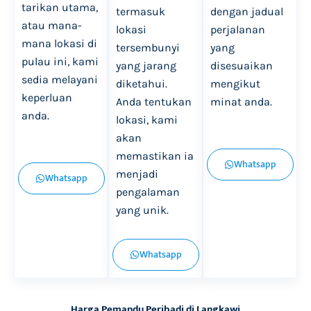
tarikan utama,
termasuk
dengan jadual
atau mana-
lokasi
perjalanan
mana lokasi di
tersembunyi
yang
pulau ini, kami
yang jarang
disesuaikan
sedia melayani
diketahui.
mengikut
keperluan
Anda tentukan
minat anda.
anda.
lokasi, kami
akan
memastikan ia
Whatsapp
menjadi
Whatsapp
pengalaman
yang unik.
Whatsapp
Harga Pemandu Peribadi di Langkawi