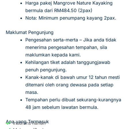
Harga pakej Mangrove Nature Kayaking
bermula dari RM484.50 (2pax)
Nota: Minimum penumpang kayang 2pax.
Maklumat Pengunjung
Pengesahan serta-merta – Jika anda tidak
menerima pengesahan tempahan, sila
maklumkan kepada kami.
Kehilangan tiket adalah tanggungjawab
penuh pengunjung.
Kanak-kanak di bawah umur 12 tahun mesti
ditemani oleh orang dewasa pada setiap
masa.
Tempahan perlu dibuat sekurang-kurangnya
48 jam sebelum lawatan bermula.
Apa yang Termasuk
Insurans harian