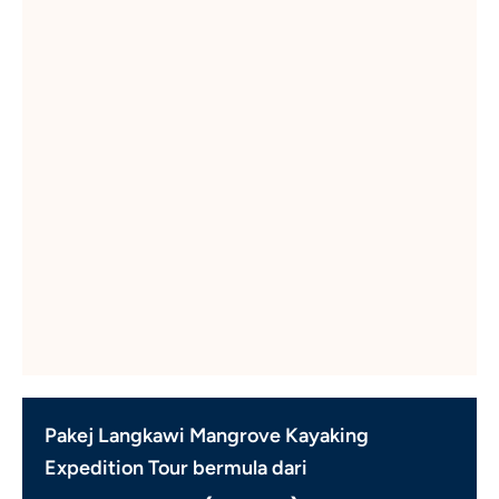
Pakej Langkawi Mangrove Kayaking
Expedition Tour bermula dari