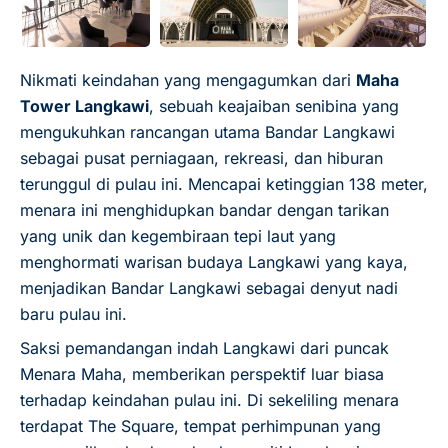
Nikmati keindahan yang mengagumkan dari
Maha
Tower Langkawi
, sebuah keajaiban senibina yang
mengukuhkan rancangan utama Bandar Langkawi
sebagai pusat perniagaan, rekreasi, dan hiburan
terunggul di pulau ini. Mencapai ketinggian 138 meter,
menara ini menghidupkan bandar dengan tarikan
yang unik dan kegembiraan tepi laut yang
menghormati warisan budaya Langkawi yang kaya,
menjadikan Bandar Langkawi sebagai denyut nadi
baru pulau ini.
Saksi pemandangan indah Langkawi dari puncak
Menara Maha, memberikan perspektif luar biasa
terhadap keindahan pulau ini. Di sekeliling menara
terdapat The Square, tempat perhimpunan yang