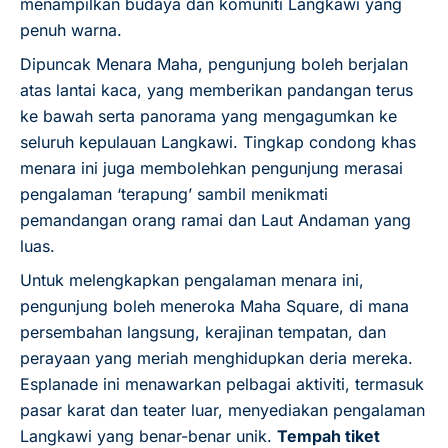
menampilkan budaya dan komuniti Langkawi yang
penuh warna.
Dipuncak Menara Maha, pengunjung boleh berjalan
atas lantai kaca, yang memberikan pandangan terus
ke bawah serta panorama yang mengagumkan ke
seluruh kepulauan Langkawi. Tingkap condong khas
menara ini juga membolehkan pengunjung merasai
pengalaman ‘terapung’ sambil menikmati
pemandangan orang ramai dan Laut Andaman yang
luas.
Untuk melengkapkan pengalaman menara ini,
pengunjung boleh meneroka Maha Square, di mana
persembahan langsung, kerajinan tempatan, dan
perayaan yang meriah menghidupkan deria mereka.
Esplanade ini menawarkan pelbagai aktiviti, termasuk
pasar karat dan teater luar, menyediakan pengalaman
Langkawi yang benar-benar unik.
Tempah tiket