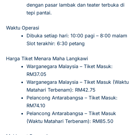
dengan pasar lambak dan teater terbuka di
tepi pantai.
Waktu Operasi
Dibuka setiap hari: 10:00 pagi – 8:00 malam
Slot terakhir: 6:30 petang
Harga Tiket Menara Maha Langkawi
Warganegara Malaysia – Tiket Masuk:
RM37.05
Warganegara Malaysia – Tiket Masuk (Waktu
Matahari Terbenam): RM42.75
Pelancong Antarabangsa – Tiket Masuk:
RM74.10
Pelancong Antarabangsa – Tiket Masuk
(Waktu Matahari Terbenam): RM85.50