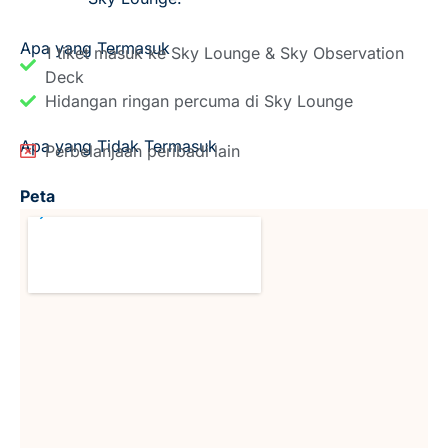
Apa yang Termasuk
1 tiket masuk ke Sky Lounge & Sky Observation
Deck
Hidangan ringan percuma di Sky Lounge
Apa yang Tidak Termasuk
Perbelanjaan peribadi lain
Peta