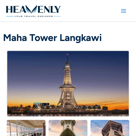
Skip
to
content
Maha Tower Langkawi